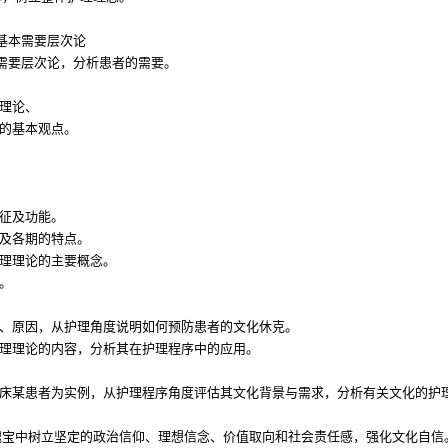
类基本需要层次论
本需要层次论，分析患者的需要。
怀理论、
论的基本观点。
特征及功能。
程及各期的特点。
护理理论的主要概念。
。
念、原因，从护理角度说明如何预防患者的文化休克。
护理理论的内容，分析其在护理程序中的应用。
临床某患者为实例，从护理程序角度评估其文化背景与需求，分析有关文化的护
化瑰宝中树立坚定的政治信仰、理想信念、价值取向和社会责任感，强化文化自信