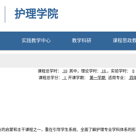
护理学院
置
实践教学中心
教学科研
课程思政
课程总学时：
16
其中，理论学时：
16
，实验学时：
0
课程总学分：
1
开课学期：
第一学期
适用专业：
四
业的启蒙和主干课程之一，重在引导学生系统、全面了解护理专业学科体系的形