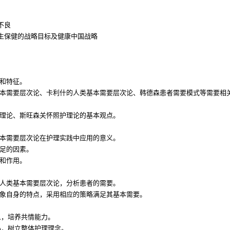
不良
卫生保健的战略目标及健康中国战略
念和特征。
基本需要层次论、卡利什的人类基本需要层次论、韩德森患者需要模式等需要相
怀理论、斯旺森关怀照护理论的基本观点。
基本需要层次论在护理实践中应用的意义。
满足的因素。
义和作用。
据人类基本需要层次论，分析患者的需要。
对象自身的特点，采用相应的策略满足其基本需要。
人，培养共情能力。
心，树立整体护理理念。