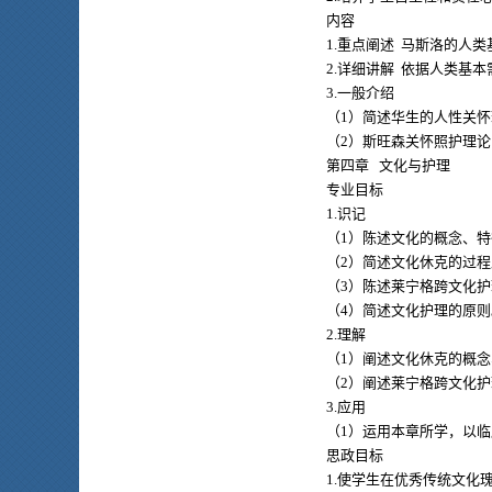
内容
1.重点阐述 马斯洛的人
2.详细讲解 依据人类基
3.一般介绍
（1）简述华生的人性关
（2）斯旺森关怀照护理
第四章 文化与护理
专业目标
1.识记
（1）陈述文化的概念、
（2）简述文化休克的过
（3）陈述莱宁格跨文化
（4）简述文化护理的原则
2.理解
（1）阐述文化休克的概
（2）阐述莱宁格跨文化
3.应用
（1）运用本章所学，以
思政目标
1.使学生在优秀传统文