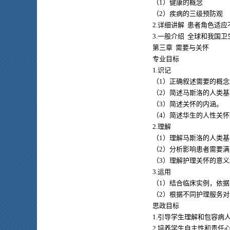
（1）健康的概念
（2）疾病的三级预防观
2.详细讲解 患者角色适应
3.一般介绍 全球和我国
第三章 需要与关怀
专业目标
1.识记
（1）正确叙述需要的概
（2）简述马斯洛的人类
（3）简述关怀的内涵。
（4）简述华生的人性关
2.理解
（1）理解马斯洛的人类
（2）分析影响患者需要
（3）理解护理关怀的意
3.运用
（1）结合临床实例，依
（2）根据不同护理服务
思政目标
1.引导学生理解和包容病
2.培养学生自主性和责任